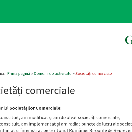
ici:
Prima pagină
Domenii de activitate
Societăți comerciale
ietăți comerciale
eniul
Societăţilor Comerciale
:
onstituit, am modificat şi am dizolvat societăţi comerciale;
onstituit, am implementat şi am radiat puncte de lucru ale societ
nfiinţat şi înregistrat pe teritoriul României Birourile de Repreze