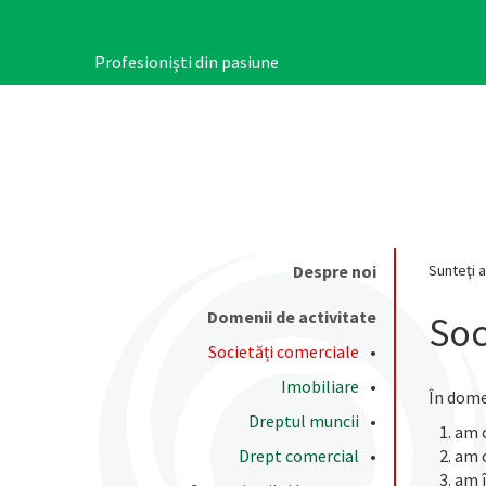
Mergi
la
conţinutul
Profesioniști din pasiune
principal
Despre noi
Sunteţi a
Main
navigation
Domenii de activitate
Soc
Societăți comerciale
Imobiliare
În dom
Dreptul muncii
am c
Drept comercial
am c
am î