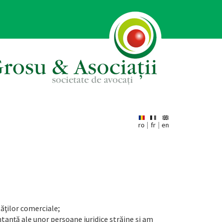
ro
fr
en
ăţilor comerciale;
ntanţă ale unor persoane juridice străine şi am