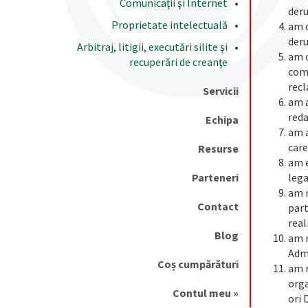
Comunicaţii şi Internet
deru
Proprietate intelectuală
am o
deru
Arbitraj, litigii, executări silite şi
am o
recuperări de creanţe
come
recl
Servicii
am a
reda
Echipa
am a
care
Resurse
am e
Parteneri
lega
am r
Contact
part
real
Blog
am r
Admi
Coș cumpărături
am r
orga
Contul meu »
ori 