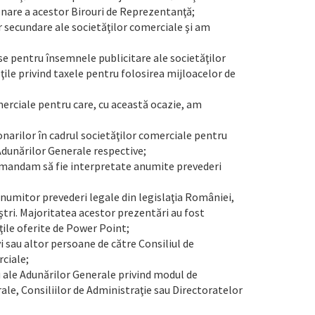
ionare a acestor Birouri de Reprezentanţă;
or secundare ale societăţilor comerciale şi am
se pentru însemnele publicitare ale societăţilor
ţile privind taxele pentru folosirea mijloacelor de
omerciale pentru care, cu această ocazie, am
onarilor în cadrul societăţilor comerciale pentru
Adunărilor Generale respective;
ecomandam să fie interpretate anumite prevederi
 anumitor prevederi legale din legislaţia României,
oştri. Majoritatea acestor prezentări au fost
ăţile oferite de Power Point;
 sau altor persoane de către Consiliul de
rciale;
u ale Adunărilor Generale privind modul de
ale, Consiliilor de Administraţie sau Directoratelor