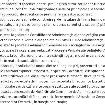
lat proceduri specifice pentru prelungirea autorizaţiilor de funcţ
bţinut autorizaţiile de funcţionare a sediilor principale şi a sediil
lat procedurile specifice de prelungire a acestor autorizaţii;
bţinut autorizaţiile de construire şi de instalare de firme luminoa
rciale, am ţinut evidenţele şi am ordonat curent şi la scadenţă plă
amă şi publicitate;
sistat la şedinţele Consiliilor de Administraţie ale societăţilor c
ctat Procesele Verbale ale şedinţelor Consiliului de Administraţie;
sistat la şedinţele Adunărilor Generale ale Asociaţilor sau ale Acţi
, cu această ocazie, am redactat Procesele Verbale ale şedinţelor 
xpus, la solicitarea unora dintre clienţii noştri, modul în care r
le în materia societăţilor comerciale;
edactat, la solicitarea unora dintre clienţii noştri, prezentări ale
icularizând expunerile noastre la specificul activităţii clienţilor n
izate utilizându-se, din suita de programe Microsoft Office, facilit
edactat proiectele de împuterniciri acordate Directorilor Executivi
nistraţie sau de către alte organe statutare ale societăţilor come
edactat proiectele de Hotărâri ale Consiliilor de Administraţie sa
nizare a acordării de împuterniciri între membrii Adunărilor Gener
Directorilor Executivi, în funcţie de situaţie;