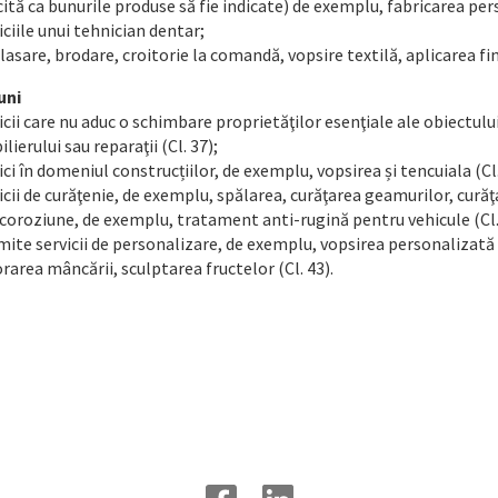
cită ca bunurile produse să fie indicate) de exemplu, fabricarea pe
iciile unui tehnician dentar;
asare, brodare, croitorie la comandă, vopsire textilă, aplicarea fin
uni
icii care nu aduc o schimbare proprietăţilor esenţiale ale obiectulu
lierului sau reparaţii (Cl. 37);
ici în domeniul construcțiilor, de exemplu, vopsirea și tencuiala (Cl.
icii de curăţenie, de exemplu, spălarea, curăţarea geamurilor, curăţar
coroziune, de exemplu, tratament anti-rugină pentru vehicule (Cl.
ite servicii de personalizare, de exemplu, vopsirea personalizată 
rarea mâncării, sculptarea fructelor (Cl. 43).