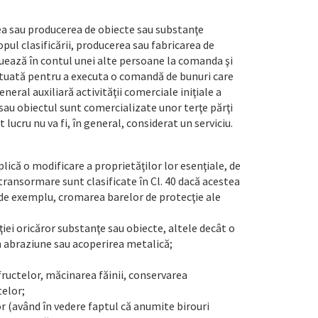
rea sau producerea de obiecte sau substanţe
opul clasificării, producerea sau fabricarea de
tuează în contul unei alte persoane la comanda şi
fectuată pentru a executa o comandă de bunuri care
eneral auxiliară activităţii comerciale iniţiale a
sau obiectul sunt comercializate unor terţe părţi
ucru nu va fi, în general, considerat un serviciu.
lică o modificare a proprietăţilor lor esenţiale, de
ransormare sunt clasificate în Cl. 40 dacă acestea
, de exemplu, cromarea barelor de protecţie ale
ţiei oricăror substanţe sau obiecte, altele decât o
rin abraziune sau acoperirea metalică;
ructelor, măcinarea făinii, conservarea
elor;
or (având în vedere faptul că anumite birouri