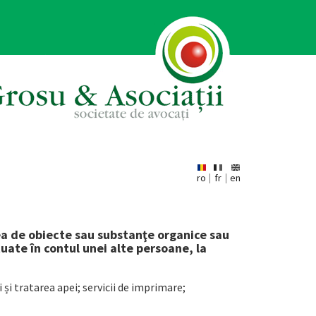
ro
fr
en
ea de obiecte sau substanţe organice sau
tuate în contul unei alte persoane, la
 și tratarea apei; servicii de imprimare;