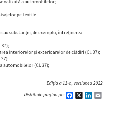
rsonalizată a automobilelor;
isajelor pe textile
i sau substanţei, de exemplu, întreţinerea
 37);
ea interiorelor şi exterioarelor de clădiri (Cl. 37);
 37);
a automobilelor (Cl. 37);
Ediția a 11-a, versiunea 2022
Distribuie pagina pe:
Facebook
X
LinkedIn
Email