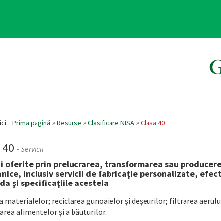
ici:
Prima pagină
Resurse
Clasificare NISA
Clasa 40
a 40
- Servicii
ii oferite prin prelucrarea, transformarea sau producer
nice, inclusiv servicii de fabricaţie personalizate, efec
a şi specificaţiile acesteia
 materialelor; reciclarea gunoaielor și deșeurilor; filtrarea aerului
area alimentelor și a băuturilor.