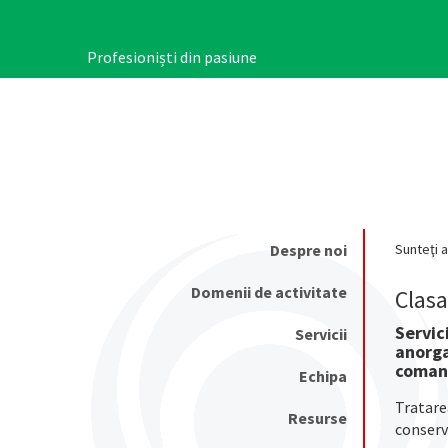
Mergi
la
conţinutul
Profesioniști din pasiune
principal
Despre noi
Sunteţi a
Main
navigation
Domenii de activitate
Clas
Servic
Servicii
anorga
comand
Echipa
Tratarea
Resurse
conserv