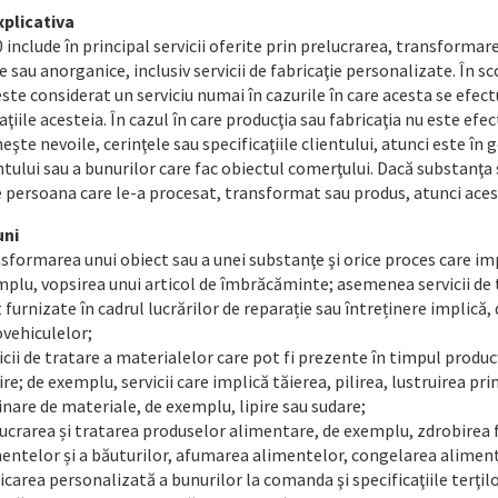
plicativa
 include în principal servicii oferite prin prelucrarea, transforma
 sau anorganice, inclusiv servicii de fabricaţie personalizate. În sc
ste considerat un serviciu numai în cazurile în care acesta se efec
aţiile acesteia. În cazul în care producţia sau fabricaţia nu este e
eşte nevoile, cerinţele sau specificaţiile clientului, atunci este în g
tului sau a bunurilor care fac obiectul comerţului. Dacă substanţa 
 persoana care le-a procesat, transformat sau produs, atunci acest l
uni
sformarea unui obiect sau a unei substanţe şi orice proces care imp
plu, vopsirea unui articol de îmbrăcăminte; asemenea servicii de t
 furnizate în cadrul lucrărilor de reparație sau întreținere implică
vehiculelor;
icii de tratare a materialelor care pot fi prezente în timpul produc
ire; de exemplu, servicii care implică tăierea, pilirea, lustruirea p
nare de materiale, de exemplu, lipire sau sudare;
ucrarea și tratarea produselor alimentare, de exemplu, zdrobirea f
entelor și a băuturilor, afumarea alimentelor, congelarea aliment
icarea personalizată a bunurilor la comanda şi specificaţiile terţil