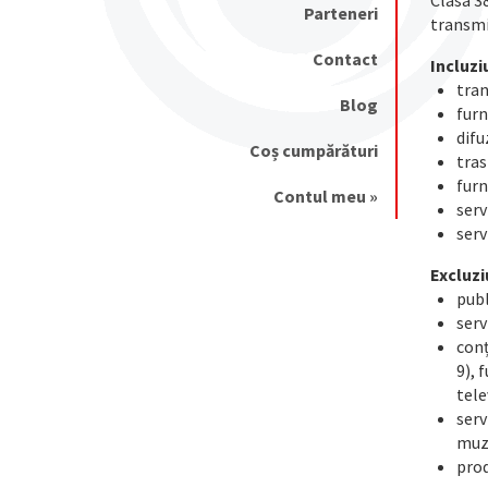
Clasa 38
Parteneri
transmi
Contact
Incluzi
tran
Blog
furn
difu
Coș cumpărături
tras
furn
Contul meu »
serv
serv
Excluzi
publ
serv
conț
9), 
tele
serv
muzi
prod