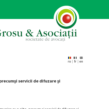
ro
fr
en
 precumşi servicii de difuzare şi