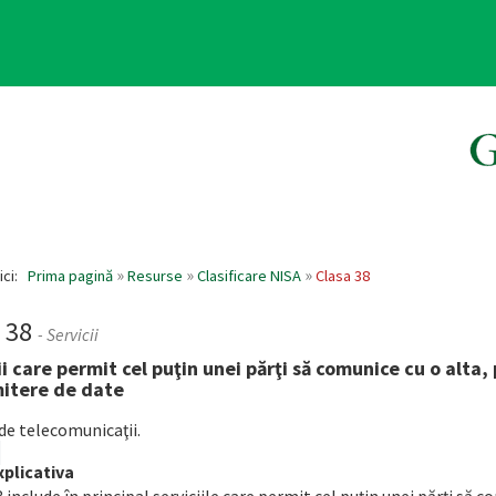
ici:
Prima pagină
Resurse
Clasificare NISA
Clasa 38
a 38
- Servicii
ii care permit cel puţin unei părţi să comunice cu o alta,
itere de date
 de telecomunicaţii.
plicativa