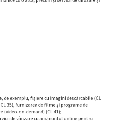
munice cu o alta, precum şi servicii de difuzare şi
, de exemplu, fișiere cu imagini descărcabile (Cl.
Cl. 35), furnizarea de filme şi programe de
ere (video-on-demand) (Cl. 41);
ervicii de vânzare cu amănuntul online pentru