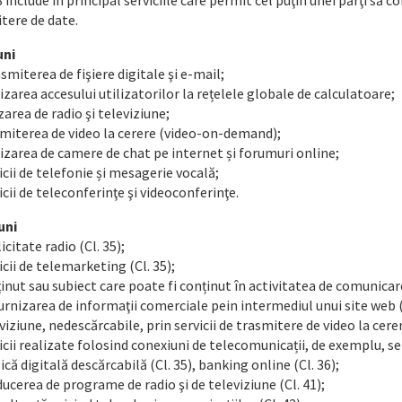
 include în principal serviciile care permit cel puţin unei părţi să co
tere de date.
uni
smiterea de fişiere digitale şi e-mail;
izarea accesului utilizatorilor la rețelele globale de calculatoare;
zarea de radio şi televiziune;
miterea de video la cerere (video-on-demand);
izarea de camere de chat pe internet și forumuri online;
icii de telefonie și mesagerie vocală;
icii de teleconferinţe şi videoconferinţe.
uni
icitate radio (Cl. 35);
icii de telemarketing (Cl. 35);
inut sau subiect care poate fi conținut în activitatea de comunicare
furnizarea de informaţii comerciale pein intermediul unui site web (
viziune, nedescărcabile, prin servicii de trasmitere de video la cer
icii realizate folosind conexiuni de telecomunicații, de exemplu, s
că digitală descărcabilă (Cl. 35), banking online (Cl. 36);
ucerea de programe de radio şi de televiziune (Cl. 41);