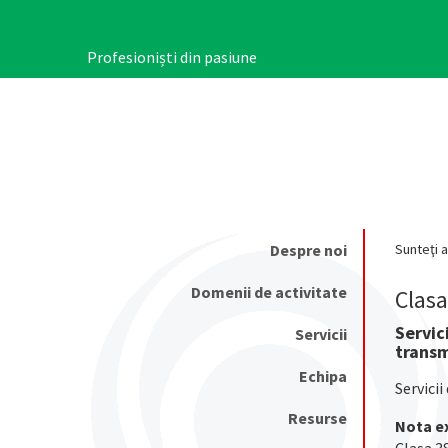
Mergi
la
conţinutul
Profesioniști din pasiune
principal
Despre noi
Sunteţi a
Main
navigation
Domenii de activitate
Clas
Servic
Servicii
transm
Echipa
Servicii
Resurse
Nota ex