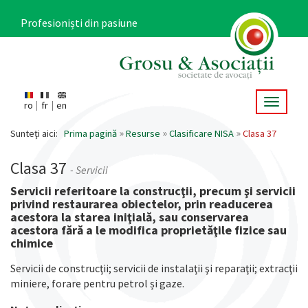
Mergi
la
Profesioniști din pasiune
conţinutul
principal
Toggle 
ro
fr
en
Main
navigation
Sunteţi aici:
Prima pagină
Resurse
Clasificare NISA
Clasa 37
Clasa 37
- Servicii
Servicii referitoare la construcţii, precum şi servicii
privind restaurarea obiectelor, prin readucerea
acestora la starea iniţială, sau conservarea
acestora fără a le modifica proprietăţile fizice sau
chimice
Servicii de construcţii; servicii de instalaţii şi reparaţii; extracţii
miniere, forare pentru petrol și gaze.