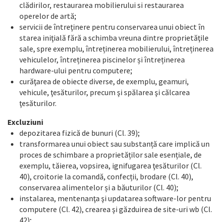
clădirilor, restaurarea mobilierului si restaurarea
operelor de artă;
servicii de întreţinere pentru conservarea unui obiect în
starea iniţială fără a schimba vreuna dintre proprietăţile
sale, spre exemplu, întreținerea mobilierului, întreținerea
vehiculelor, întreținerea piscinelor și întreținerea
hardware-ului pentru computere;
curăţarea de obiecte diverse, de exemplu, geamuri,
vehicule, ţesăturilor, precum şi spălarea şi călcarea
ţesăturilor.
Excluziuni
depozitarea fizică de bunuri (Cl. 39);
transformarea unui obiect sau substanță care implică un
proces de schimbare a proprietăților sale esențiale, de
exemplu, tăierea, vopsirea, ignifugarea ţesăturilor (Cl.
40), croitorie la comandă, confecții, brodare (Cl. 40),
conservarea alimentelor și a băuturilor (Cl. 40);
instalarea, mentenanţa şi updatarea software-lor pentru
computere (Cl. 42), crearea şi găzduirea de site-uri wb (Cl.
42);