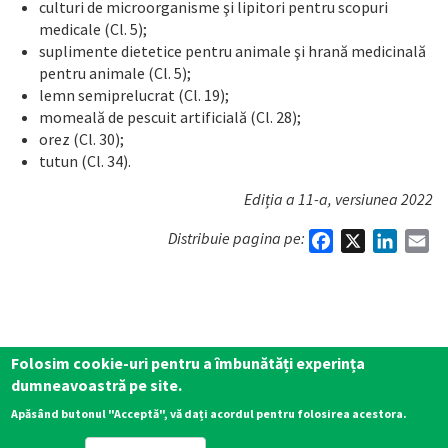
culturi de microorganisme şi lipitori pentru scopuri
medicale (Cl. 5);
suplimente dietetice pentru animale şi hrană medicinală
pentru animale (Cl. 5);
lemn semiprelucrat (Cl. 19);
momeală de pescuit artificială (Cl. 28);
orez (Cl. 30);
tutun (Cl. 34).
Ediția a 11-a, versiunea 2022
Distribuie pagina pe:
Facebook
X
Linked
Em
Folosim cookie-uri pentru a îmbunătăți experința
dumneavoastră pe site.
Apăsând butonul "Acceptă", vă dați acordul pentru folosirea acestora.
Copyright 2026 © Grosu & Asociaţii •
Politica de confidențialitate
•