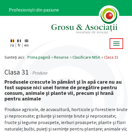
Mergi
la
Profesioniști din pasiune
conţinutul
principal
Toggle 
ro
fr
en
Main
navigation
Sunteţi aici:
Prima pagină
Resurse
Clasificare NISA
Clasa 31
Clasa 31
- Produse
Produsele crescute în pământ şi în apă care nu au
fost supuse nici unei forme de pregătire pentru
consum, animale şi plante vii, precum şi hrană
pentru animale
Produse agricole, de acvacultură, horticole şi forestiere brute
şi neprocesate; grăunţe şi seminţe brute şi neprocesate;
fructe şi legume proaspete, ierburi proaspete; plante şi flori
naturale; bulbi, puieţi şi seminţe pentru plantare; animale vii;