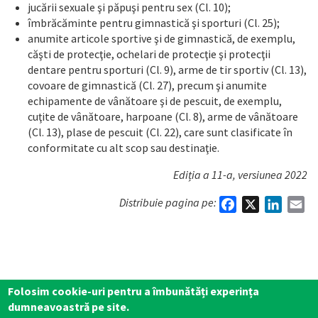
jucării sexuale şi păpuşi pentru sex (Cl. 10);
îmbrăcăminte pentru gimnastică şi sporturi (Cl. 25);
anumite articole sportive şi de gimnastică, de exemplu,
căşti de protecţie, ochelari de protecţie şi protecţii
dentare pentru sporturi (Cl. 9), arme de tir sportiv (Cl. 13),
covoare de gimnastică (Cl. 27), precum şi anumite
echipamente de vânătoare şi de pescuit, de exemplu,
cuţite de vânătoare, harpoane (Cl. 8), arme de vânătoare
(Cl. 13), plase de pescuit (Cl. 22), care sunt clasificate în
conformitate cu alt scop sau destinaţie.
Ediția a 11-a, versiunea 2022
Distribuie pagina pe:
Facebook
X
Linked
Em
Folosim cookie-uri pentru a îmbunătăți experința
dumneavoastră pe site.