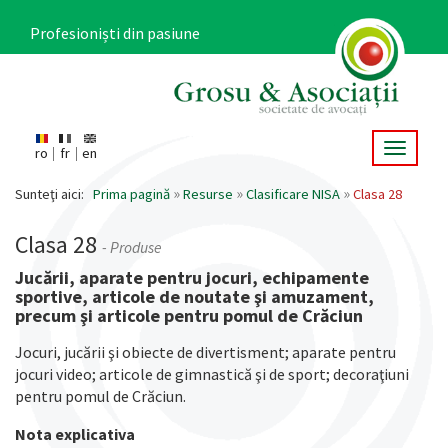
Mergi
la
Profesioniști din pasiune
conţinutul
principal
Toggle 
ro
fr
en
Main
navigation
Sunteţi aici:
Prima pagină
Resurse
Clasificare NISA
Clasa 28
Clasa 28
- Produse
Jucării, aparate pentru jocuri, echipamente
sportive, articole de noutate şi amuzament,
precum şi articole pentru pomul de Crăciun
Jocuri, jucării şi obiecte de divertisment; aparate pentru
jocuri video; articole de gimnastică şi de sport; decoraţiuni
pentru pomul de Crăciun.
Nota explicativa