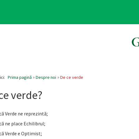
ici:
Prima pagină
Despre noi
De ce verde
ce verde?
că Verde ne reprezintă;
ă ne place Echilibrul;
că Verde e Optimist;