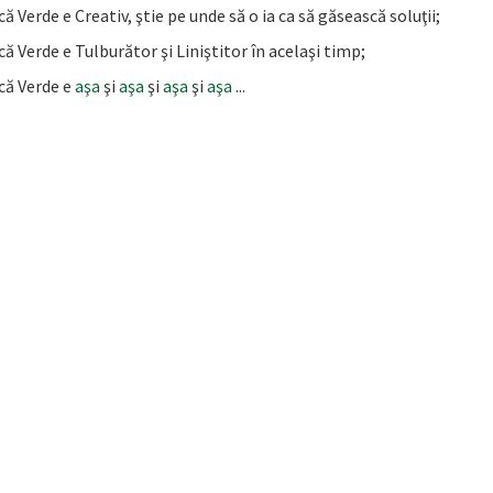
ă Verde e Creativ, ştie pe unde să o ia ca să găsească soluţii;
ă Verde e Tulburător şi Liniştitor în acelaşi timp;
că Verde e
aşa
şi
aşa
şi
aşa
şi
aşa
...