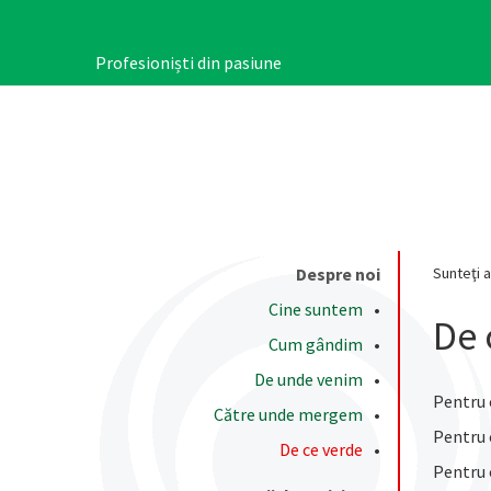
Mergi
la
conţinutul
Profesioniști din pasiune
principal
Despre noi
Sunteţi a
Main
Cine suntem
navigation
De 
Cum gândim
De unde venim
Pentru 
Către unde mergem
Pentru c
De ce verde
Pentru 