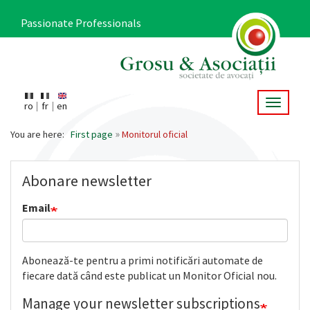
Skip
to
Passionate Professionals
main
content
Toggle 
ro
fr
en
Main
navigation
You are here:
First page
Monitorul oficial
Abonare newsletter
Email
Abonează-te pentru a primi notificări automate de
fiecare dată când este publicat un Monitor Oficial nou.
Manage your newsletter subscriptions