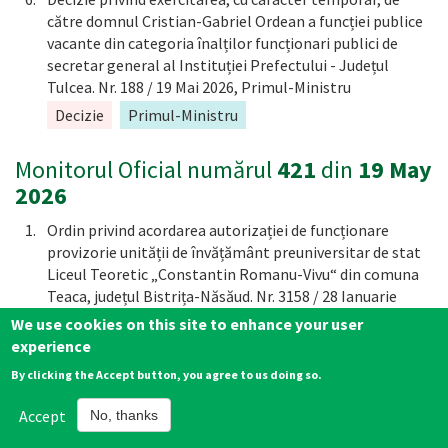
către domnul Cristian-Gabriel Ordean a funcției publice
vacante din categoria înalților funcționari publici de
secretar general al Instituției Prefectului - Județul
Tulcea. Nr. 188 / 19 Mai 2026, Primul-Ministru
Decizie
Primul-Ministru
Monitorul Oficial numărul
421
din
19 May
2026
Ordin privind acordarea autorizației de funcționare
provizorie unității de învățământ preuniversitar de stat
Liceul Teoretic „Constantin Romanu-Vivu“ din comuna
Teaca, județul Bistrița-Năsăud. Nr. 3158 / 28 Ianuarie
2025, Ministerul Educației și Cercetării
We use cookies on this site to enhance your user
experience
Ordin
Ministerul Educației și Cercetării
By clicking the Accept button, you agree to us doing so.
Ordin privind publicarea acceptării amendamentelor la
anexa la Convenția internațională privind standardele de
Accept
No, thanks
pregătire a navigatorilor, brevetare/atestare și
efectuare a serviciului de cart pentru personalul navelor