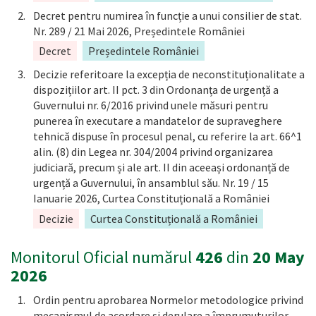
Decret pentru numirea în funcție a unui consilier de stat.
Nr. 289 / 21 Mai 2026, Președintele României
Decret
Președintele României
Decizie referitoare la excepția de neconstituționalitate a
dispozițiilor art. II pct. 3 din Ordonanța de urgență a
Guvernului nr. 6/2016 privind unele măsuri pentru
punerea în executare a mandatelor de supraveghere
tehnică dispuse în procesul penal, cu referire la art. 66^1
alin. (8) din Legea nr. 304/2004 privind organizarea
judiciară, precum și ale art. II din aceeași ordonanță de
urgență a Guvernului, în ansamblul său. Nr. 19 / 15
Ianuarie 2026, Curtea Constituțională a României
Decizie
Curtea Constituțională a României
Monitorul Oficial numărul
426
din
20 May
2026
Ordin pentru aprobarea Normelor metodologice privind
mecanismul de acordare și derulare a împrumuturilor