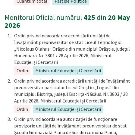
Cuantum total
Partide Politice
Monitorul Oficial numărul
425
din
20 May
2026
Ordin privind neacordarea acreditării unității de
învățământ preuniversitar de stat Liceul Tehnologic
„Nicolaus Olahus“ Orăștie din municipiul Orăștie, județul
Hunedoara. Nr. 3801 / 28 Aprilie 2026, Ministerul
Educației și Cercetării
Ordin
Ministerul Educației și Cercetării
Ordin privind acordarea acreditării unității de învățământ
preuniversitar particular Liceul Creștin „Logos“ din
municipiul Bistrița, județul Bistrița-Năsăud. Nr. 3803 / 28
Aprilie 2026, Ministerul Educației și Cercetării
Ordin
Ministerul Educației și Cercetării
Ordin privind acordarea autorizației de funcționare
provizorie unității de învățământ preuniversitar de stat
Școala Gimnazială Pianu de Sus din comuna Pianu,