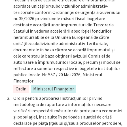
acordate unităților/subdiviziunilor administrativ-
teritoriale conform Ordonanței de urgență a Guvernului
nr. 35/2026 privind unele măsuri fiscal-bugetare
destinate acordării unor împrumuturi din Trezoreria
Statului în vederea accelerării absorbției fondurilor
nerambursabile de la Uniunea Europeană de către
unitățile/subdiviziunile administrativ-teritoriale,
documentele în baza cărora se acordă împrumutul și
cele care stau la baza obținerii avizului Comisiei de
autorizare a împrumuturilor locale, precum și modul de
reflectare a sumelor respective în bugetele instituțiilor
publice locale. Nr. 557 / 20 Mai 2026, Ministerul
Finanțelor
Ordin
Ministerul Finanțelor
Ordin pentru aprobarea Instrucțiunilor privind
metodologia de raportare a informațiilor necesare
verificării respectării măsurilor de protejare a economiei
și populației, instituite în perioada situației de criză
declarate pe piața țițeiului și/sau a produselor petroliere,