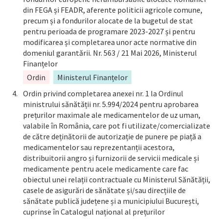
din FEGA și FEADR, aferente politicii agricole comune,
precum și a fondurilor alocate de la bugetul de stat
pentru perioada de programare 2023-2027 și pentru
modificarea și completarea unor acte normative din
domeniul garantării. Nr. 563 / 21 Mai 2026, Ministerul
Finanțelor
Ordin
Ministerul Finanțelor
Ordin privind completarea anexei nr. 1 la Ordinul
ministrului sănătății nr. 5.994/2024 pentru aprobarea
prețurilor maximale ale medicamentelor de uz uman,
valabile în România, care pot fi utilizate/comercializate
de către deținătorii de autorizație de punere pe piață a
medicamentelor sau reprezentanții acestora,
distribuitorii angro și furnizorii de servicii medicale și
medicamente pentru acele medicamente care fac
obiectul unei relații contractuale cu Ministerul Sănătății,
casele de asigurări de sănătate și/sau direcțiile de
sănătate publică județene și a municipiului București,
cuprinse în Catalogul național al prețurilor