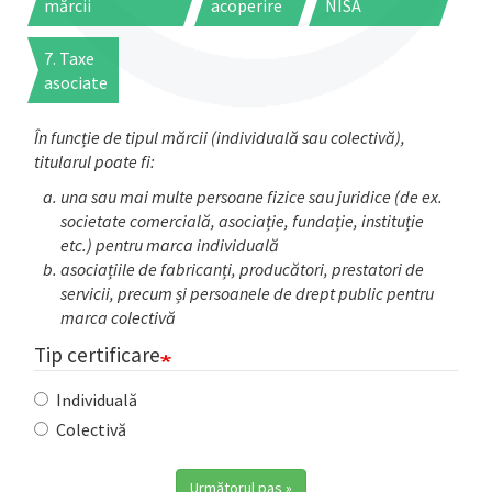
mărcii
acoperire
NISA
7. Taxe
asociate
În funcție de tipul mărcii (individuală sau colectivă),
titularul poate fi:
una sau mai multe persoane fizice sau juridice (de ex.
societate comercială, asociație, fundație, instituție
etc.) pentru marca individuală
asociațiile de fabricanți, producători, prestatori de
servicii, precum și persoanele de drept public pentru
marca colectivă
Tip certificare
Individuală
Colectivă
Următorul pas »