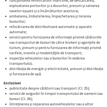
funcţionarea remorcărilor maritime, de descărcarea,
exploatarea porturilor şi a docurilor, precum şi salvarea
navelor eşuate şi a încărcăturilor acestora;
ambalarea, îmbutelierea, împachetarea şi livrarea
bunurilor;
reîncărcarea de distribuitoare automate și aparate
automate;
servicii pentru furnizarea de informaţii privind călătoriile
sau transportul de bunuri de către brokeri şi agenţiile de
turism, precum şi pentru furnizarea de informaţii privind
tarifele, orarele şi modalităţile de transport;
inspecţia vehiculelor sau a bunurilor în vederea
transportului;
distribuția de energie și electricitate, precum și distribuția
și furnizarea de apă.
Excluziuni
publicitate despre călătorii sau transport (Cl. 35);
servicii de asigurări în timpul transportului de oameni sau
bunuri (Cl. 36);
întreţinerea şi repararea autovehiculelor sau a altor