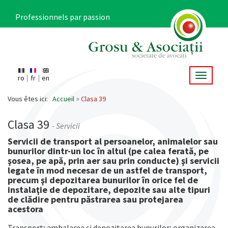
Aller
au
Professionnels par passion
contenu
principal
Toggle 
ro
fr
en
Main
navigation
Vous êtes ici:
Accueil
Clasa 39
Clasa 39
- Servicii
Servicii de transport al persoanelor, animalelor sau
bunurilor dintr-un loc în altul (pe calea ferată, pe
şosea, pe apă, prin aer sau prin conducte) şi servicii
legate în mod necesar de un astfel de transport,
precum şi depozitarea bunurilor în orice fel de
instalaţie de depozitare, depozite sau alte tipuri
de clădire pentru păstrarea sau protejarea
acestora
Transport; ambalarea şi depozitarea bunurilor; organizarea