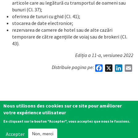
articole care au legătură cu transportul de oameni sau
bunuri (Cl. 37);
oferirea de tururi cu ghid (Cl. 41);
stocarea de date electronice;
rezervarea de camere de hotel sau de alte cazări
temporare de către agenţiile de voiaj sau de brokeri (Cl.
43).
Ediția a 11-a, versiunea 2022
Distribuie pagina pe:
Facebook
X
Linked
Em
Nous utilisons des cookies sur ce site pour améliorer
votre expérience utilisateur
En cliquant sur le bouton "Accepter", vous acceptez que nous le fassions.
Copyright 2026 © Grosu & Asociaţii •
Politique de confidentialité
•
Accepter
Non, merci
Termene și condiții