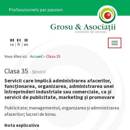
Aller
au
Professionnels par passion
contenu
principal
Toggle 
ro
fr
en
Main
navigation
Vous êtes ici:
Accueil
Clasa 35
Clasa 35
- Servicii
Servicii care implică administrarea afacerilor,
funcționarea, organizarea, administrarea unei
întreprinderi industriale sau comerciale, ca și
servicii de publicitate, marketing și promovare
Publicitate; managementul, organizarea și administrarea
afacerilor; lucrari de birou.
Nota explicativa