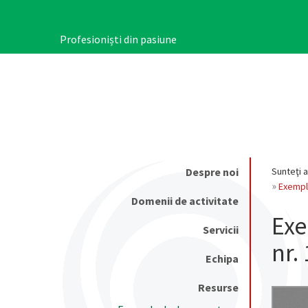
Mergi
la
conţinutul
Profesioniști din pasiune
principal
Despre noi
Sunteţi a
Main
Exemplu
navigation
Domenii de activitate
Exe
Servicii
nr.
Echipa
Resurse